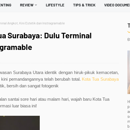
ENTING
REVIEW
LIFESTYLE
TIPS & TRICK
VIDEO DOCUME
inal Angkot, Kini Estetik dan Instragramable
ua Surabaya: Dulu Terminal
6
ragramable
awasan Surabaya Utara identik dengan hiruk-pikuk kemacetan,
 kini pemandangannya telah berubah total.
Kota Tua Surabaya
tik, bersih dan sangat fotogenik
jalan santai sore hari atau malam hari, wajah baru Kota Tua
H
masi luar biasa ini!
p
a
s
m
b