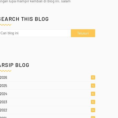
angan lupa mampir kembali di blog ini. salam
SEARCH THIS BLOG
ARSIP BLOG
2026
9
2025
4
2024
6
2023
6
2022
14