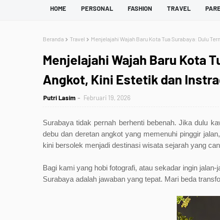
HOME
PERSONAL
FASHION
TRAVEL
PAR
Beranda
Travel
Menjelajahi Wajah Baru Kota Tua Surabaya: Dulu Term
Menjelajahi Wajah Baru Kota T
Angkot, Kini Estetik dan Inst
Putri Lasim
Februari 19, 2026
Surabaya tidak pernah berhenti bebenah. Jika dulu k
debu dan deretan angkot yang memenuhi pinggir jalan,
kini bersolek menjadi destinasi wisata sejarah yang can
Bagi kami yang hobi fotografi, atau sekadar ingin jalan-
Surabaya adalah jawaban yang tepat. Mari beda transfor