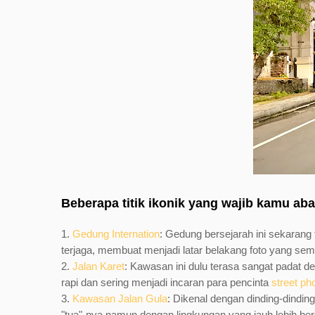
Beberapa titik ikonik yang wajib kamu ab
1.
Gedung Internation
: Gedung bersejarah ini sekarang t
terjaga, membuat menjadi latar belakang foto yang se
2.
Jalan Karet
: Kawasan ini dulu terasa sangat padat den
rapi dan sering menjadi incaran para pencinta
street ph
3.
Kawasan Jalan Gula
: Dikenal dengan dinding-dindin
"tua"-nya namun dengan lingkungan yang jauh lebih be